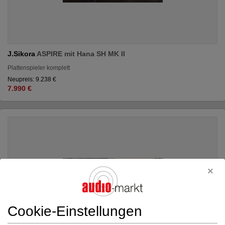
J.Sikora
ASPIRE mit Hana SH MK II
Plattenspieler komplett
Neupreis: 9.238 €
7.990 €
Cookie-Einstellungen