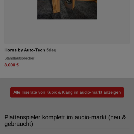
Horns by Auto-Tech
5deg
Standlautsprecher
8.600 €
Alle Inserate von Kubik & Klang im audio-markt anzeigen
Plattenspieler komplett im audio-markt (neu &
gebraucht)