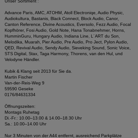
Unser Sortiment :
Advance Paris, AMC, ATOHM, Atoll Electroniqe, Audio Physic,
Audiokultura, Bastanis, Black Connect, Block Audio, Canor,
Canton Reference, Divine Acoustics, Eversolo, Fezz Audio, Focal
Kopfhörer, Fosi Audio, Gold Note, Hana Tonabnehmer, Horns,
HumminGuru, Hungary Audio, Indiana Line, L´ART du Son,
Melodika, Muarah, Pier Audio, Pre Audio, Pro Ject, Pylon Audio,
QED, Revival Audio, Sendy Audio, Sieveking Sound, Sonic Voice,
STS Digital, Stax, Taga Harmony, Thorens, van den Hul, und
Velodyne Händler.
Kubik & Klang seit 2013 für Sie da.
Martin Fischer
Van-der-Reis-Weg 9
59590 Geseke
0176/84631334
Öffnungszeiten:
Montags Ruhetag
Di.-Fr.: 10.00–13.00 & 14.00–18.30 Uhr
Sa.: 10.00–14.00 Uhr
Nur 3 Minuten von der A44 entfernt, ausreichend Parkplätze