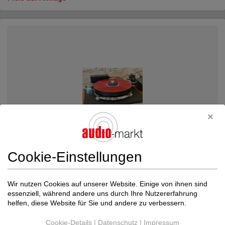
Cookie-Einstellungen
Wir nutzen Cookies auf unserer Website. Einige von ihnen sind
essenziell, während andere uns durch Ihre Nutzererfahrung
inputaudio
Starter & Origin Live Silver W...
helfen, diese Website für Sie und andere zu verbessern.
Plattenspieler komplett
Preis auf Anfrage
Cookie-Details
|
Datenschutz
|
Impressum