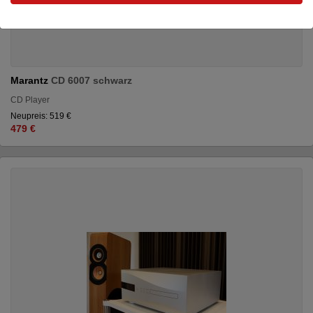
Marantz
CD 6007 schwarz
CD Player
Neupreis: 519 €
479 €