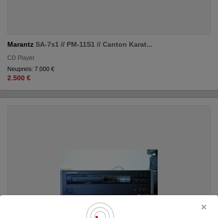
Marantz
SA-7s1 // PM-11S1 // Canton Karat...
CD Player
Neupreis: 7.000 €
2.500 €