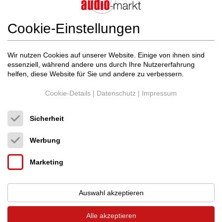
Cookie-Einstellungen
Marantz
Marantz CD 10
Wir nutzen Cookies auf unserer Website. Einige von ihnen sind
essenziell, während andere uns durch Ihre Nutzererfahrung
CD Player
helfen, diese Website für Sie und andere zu verbessern.
Neupreis: 1.250 €
650 €
Cookie-Details
|
Datenschutz
|
Impressum
Sicherheit
Werbung
Marketing
Auswahl akzeptieren
Alle akzeptieren