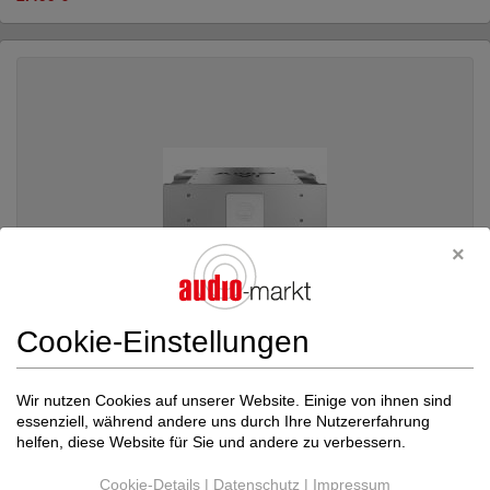
Cookie-Einstellungen
Wir nutzen Cookies auf unserer Website. Einige von ihnen sind
essenziell, während andere uns durch Ihre Nutzererfahrung
Accustic Arts
stereo AMP VI demo
helfen, diese Website für Sie und andere zu verbessern.
Transistor-Endverstärker
Neupreis: 55.900 €
Cookie-Details
|
Datenschutz
|
Impressum