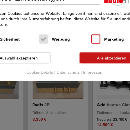
zen Cookies auf unserer Website. Einige von ihnen sind essenziell, w
arneri
Jadis
Orchestra
--- Diverse / Ande
uns durch Ihre Nutzererfahrung helfen, diese Website für Sie und and
Reférénce Tone Control
Fourier Panther
sern.
Röhren-Vollverstärker
Röhren-Endverstärk
5.250 €
Sicherheit
Werbung
Marketing
Neupreis: 5.460 €
2.650 €
Auswahl akzeptieren
Alle akzeptieren
Cookie-Details
|
Datenschutz
|
Impressum
Jadis
JPL
Avid
Acutus Cla
Röhren-Vorverstärker
Plattenspieler-Laufw
3.350 €
Neupreis: 23.790 €
14.590 €