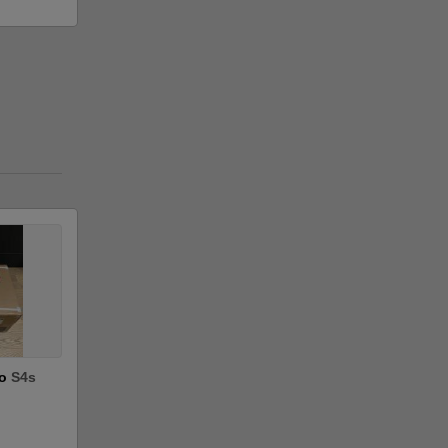
io
S4s