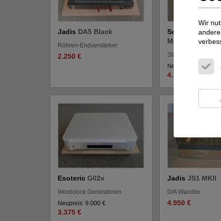
Wir nut
Jadis
DA5 Black
Sonus Faber
Gu
andere 
Memento
verbes
Röhren-Endverstärker
Standlautsprecher
2.250 €
Neupreis: 9.400 €
4.550 €
Esoteric
G02x
Jadis
JS1 MKII
Wordclock Generatoren
D/A Wandler
4.950 €
Neupreis: 9.000 €
3.375 €