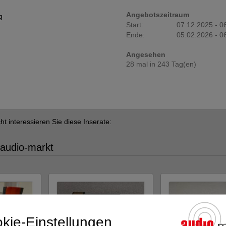
Angebotszeitraum
g
Start:
07.12.2025 - 0
Ende:
05.02.2026 - 0
Angesehen
28 mal in 243 Tag(en)
cht interessieren Sie diese Inserate:
 audio-markt
kie-Einstellungen