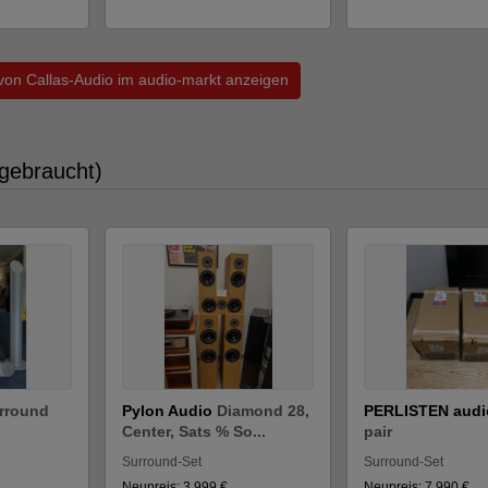
 von Callas-Audio im audio-markt anzeigen
gebraucht)
urround
Pylon Audio
Diamond 28,
PERLISTEN aud
Center, Sats % So...
pair
Surround-Set
Surround-Set
Neupreis: 3.999 €
Neupreis: 7.990 €