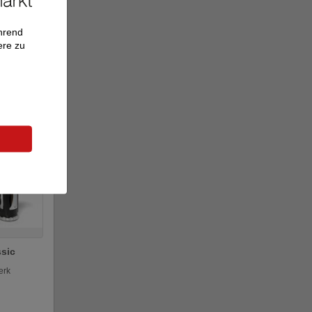
ährend
re --
ere zu
e
er
ssic
erk