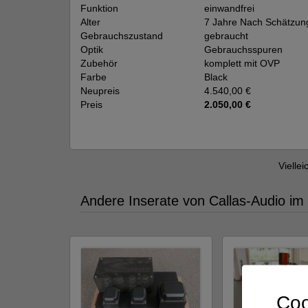
Funktion
einwandfrei
Alter
7 Jahre Nach Schätzun
Gebrauchszustand
gebraucht
Optik
Gebrauchsspuren
Zubehör
komplett mit OVP
Farbe
Black
Neupreis
4.540,00 €
Preis
2.050,00 €
Viellei
Andere Inserate von Callas-Audio im
Coo