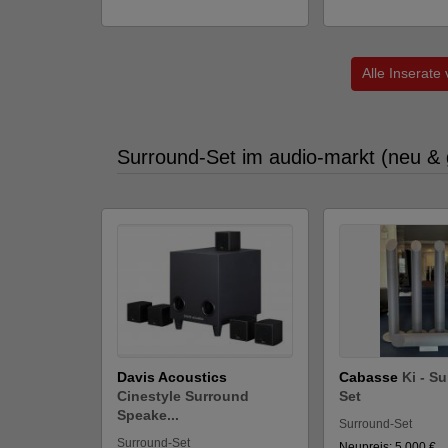
Alle Inserate
Surround-Set im audio-markt (neu & 
Davis Acoustics
Cabasse
Ki - S
Cinestyle Surround
Set
Speake...
Surround-Set
Surround-Set
Neupreis: 5.000 €