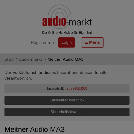
Login
Menü
Registrieren
Start
audio-markt
Meitner Audio MA3
Der Verkäufer ist für dieses Inserat und dessen Inhalte
verantwortlich.
Inserats-ID:
2579851069
Kaufvertragsvordruck
Sicherheitshinweise
Meitner Audio MA3