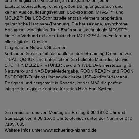
und ermöglicht so vollständige Transparenz bei jeder
Lautstärkeeinstellung, einen großen Dämpfungsbereich und
keinen Audioauflösungsverlust. USB-Isolation, MFAST™ und
MCLK2™ Die USB-Schnittstelle enthält Meitners proprietäre,
galvanische Hardware-Trennung. Die hauseigene, asynchrone
Hochgeschwindigkeits-Jitter-Entfernungstechnologie MFAST™,
bietet in Verbund mit dem Taktgeber MCLK2™ Jitter-Entfernung
aller digitalen Quellen.
Eingebauter Network Streamer:
Verbinden Sie sich mit hochauflösenden Streaming-Diensten wie
TIDAL, QOBUZ und unterstützen Sie beliebte Musikdienste wie
SPOTIFY, DEEZER, vTUNER usw. UPnP/DLNA-Unterstützung für
Netzwerk- und NAS-Dateiwiedergabe, ROON READY- und ROON
ENDPOINT-Funktionalität sowie direkte USB-Audiowiedergabe.
Designed und hergestellt in Kanada, ist der MA3 die perfekt
integrierte, digitale Zentrale für jedes High-End-System.
Sie erreichen uns von Montag bis Freitag 9:00-19:00 Uhr und
Samstags von 9:00-16:00 Uhr telefonisch unter der Nummer 040
71097635.
Weitere Infos unter www.schuering-highend.de