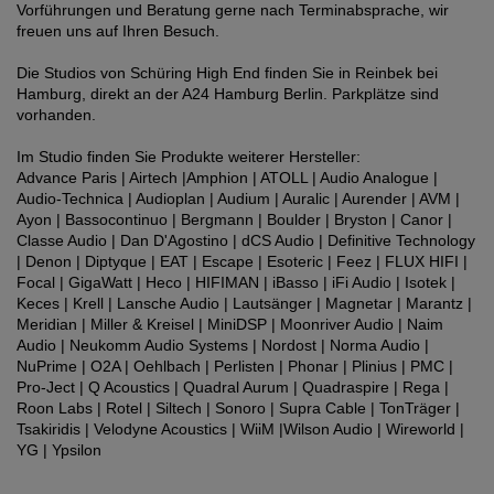
Vorführungen und Beratung gerne nach Terminabsprache, wir
freuen uns auf Ihren Besuch.
Die Studios von Schüring High End finden Sie in Reinbek bei
Hamburg, direkt an der A24 Hamburg Berlin. Parkplätze sind
vorhanden.
Im Studio finden Sie Produkte weiterer Hersteller:
Advance Paris | Airtech |Amphion | ATOLL | Audio Analogue |
Audio-Technica | Audioplan | Audium | Auralic | Aurender | AVM |
Ayon | Bassocontinuo | Bergmann | Boulder | Bryston | Canor |
Classe Audio | Dan D'Agostino | dCS Audio | Definitive Technology
| Denon | Diptyque | EAT | Escape | Esoteric | Feez | FLUX HIFI |
Focal | GigaWatt | Heco | HIFIMAN | iBasso | iFi Audio | Isotek |
Keces | Krell | Lansche Audio | Lautsänger | Magnetar | Marantz |
Meridian | Miller & Kreisel | MiniDSP | Moonriver Audio | Naim
Audio | Neukomm Audio Systems | Nordost | Norma Audio |
NuPrime | O2A | Oehlbach | Perlisten | Phonar | Plinius | PMC |
Pro-Ject | Q Acoustics | Quadral Aurum | Quadraspire | Rega |
Roon Labs | Rotel | Siltech | Sonoro | Supra Cable | TonTräger |
Tsakiridis | Velodyne Acoustics | WiiM |Wilson Audio | Wireworld |
YG | Ypsilon