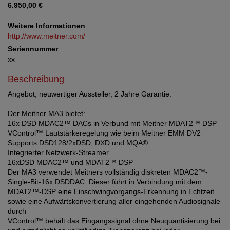
6.950,00 €
Weitere Informationen
http://www.meitner.com/
Seriennummer
xx
Beschreibung
Angebot, neuwertiger Aussteller, 2 Jahre Garantie.
Der Meitner MA3 bietet:
16x DSD MDAC2™ DACs in Verbund mit Meitner MDAT2™ DSP
VControl™ Lautstärkeregelung wie beim Meitner EMM DV2
Supports DSD128/2xDSD, DXD und MQA®
Integrierter Netzwerk-Streamer
16xDSD MDAC2™ und MDAT2™ DSP
Der MA3 verwendet Meitners vollständig diskreten MDAC2™-
Single-Bit-16x DSDDAC. Dieser führt in Verbindung mit dem
MDAT2™-DSP eine Einschwingvorgangs-Erkennung in Echtzeit
sowie eine Aufwärtskonvertierung aller eingehenden Audiosignale
durch
VControl™ behält das Eingangssignal ohne Neuquantisierung bei