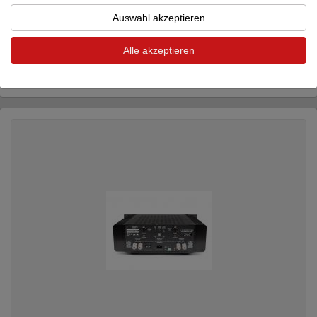
Auswahl akzeptieren
Bryston
BR20 silber
Alle akzeptieren
Vorverstärker / Prozessor
Neupreis: 8.734 €
6.550 €