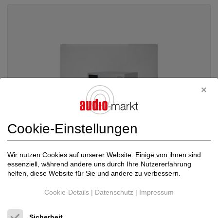
Cookie-Einstellungen
Wir nutzen Cookies auf unserer Website. Einige von ihnen sind
essenziell, während andere uns durch Ihre Nutzererfahrung
AVM
AS 2.3 silber High-End All in One Pla...
helfen, diese Website für Sie und andere zu verbessern.
All-in-One-Geräte
3.799 €
Cookie-Details
|
Datenschutz
|
Impressum
Sicherheit