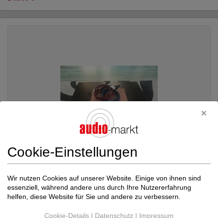
Cookie-Einstellungen
Wir nutzen Cookies auf unserer Website. Einige von ihnen sind
essenziell, während andere uns durch Ihre Nutzererfahrung
Kondo
KSL-M1000 MK II Phono
helfen, diese Website für Sie und andere zu verbessern.
Röhren-Vorverstärker
Neupreis: 100.000 €
Cookie-Details
|
Datenschutz
|
Impressum