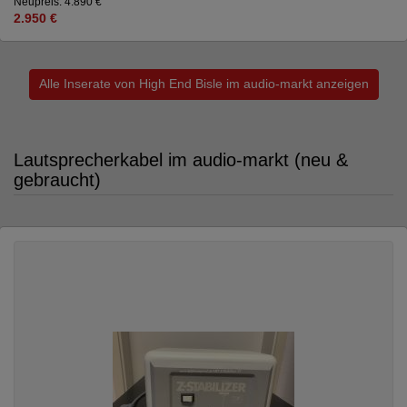
Neupreis: 4.890 €
2.950 €
Alle Inserate von High End Bisle im audio-markt anzeigen
Lautsprecherkabel im audio-markt (neu &
gebraucht)