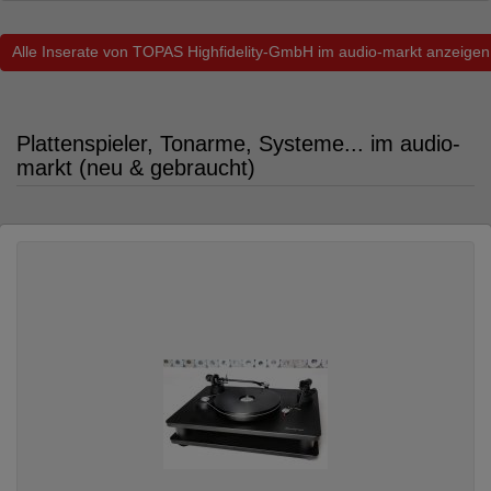
Alle Inserate von TOPAS Highfidelity-GmbH im audio-markt anzeigen
Plattenspieler, Tonarme, Systeme... im audio-
markt (neu & gebraucht)