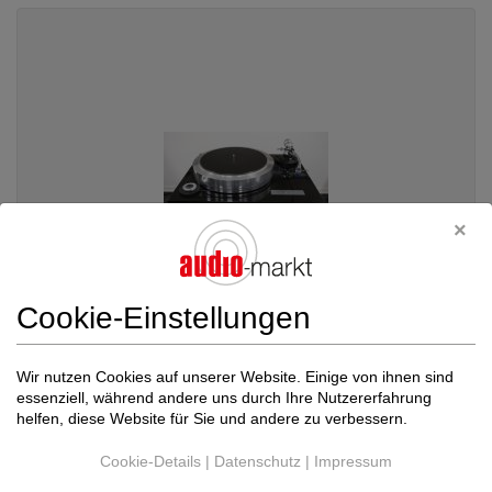
Cookie-Einstellungen
EAT Euro Audio Team
Forte S mit IKEDA IT-...
Wir nutzen Cookies auf unserer Website. Einige von ihnen sind
essenziell, während andere uns durch Ihre Nutzererfahrung
Plattenspieler, Tonarme, Systeme...
helfen, diese Website für Sie und andere zu verbessern.
Neupreis: 14.600 €
9.999 €
Cookie-Details
|
Datenschutz
|
Impressum