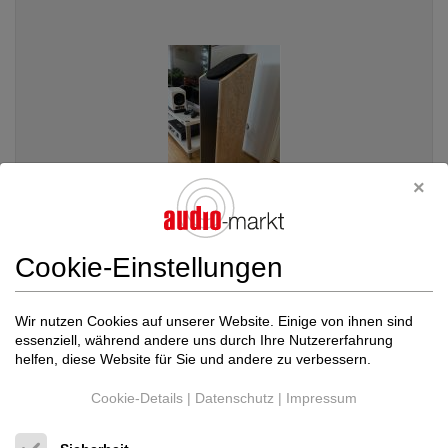
Cookie-Einstellungen
Heed
Grand Enigma
Wir nutzen Cookies auf unserer Website. Einige von ihnen sind
Standlautsprecher
essenziell, während andere uns durch Ihre Nutzererfahrung
Neupreis: 5.890 €
helfen, diese Website für Sie und andere zu verbessern.
3.300 €
Cookie-Details
|
Datenschutz
|
Impressum