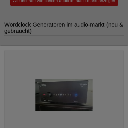
Alle Inserate von concert audio im audio-markt anzeigen
Wordclock Generatoren im audio-markt (neu &
gebraucht)