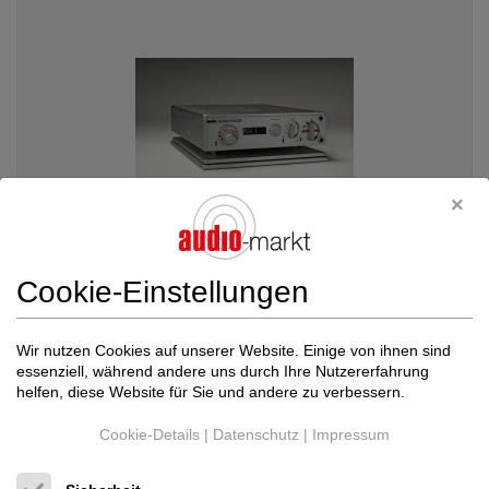
Cookie-Einstellungen
Nagra Professional
Classic Preamp
Wir nutzen Cookies auf unserer Website. Einige von ihnen sind
Röhren-Vorverstärker
essenziell, während andere uns durch Ihre Nutzererfahrung
Neupreis: 18.750 €
helfen, diese Website für Sie und andere zu verbessern.
12.500 €
Cookie-Details
|
Datenschutz
|
Impressum