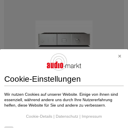
Cookie-Einstellungen
Soulnote
E - 1 V2 / A-1 V 2 NEUHEIT ! Pho...
Wir nutzen Cookies auf unserer Website. Einige von ihnen sind
Phonoverstärker
essenziell, während andere uns durch Ihre Nutzererfahrung
Neupreis: 4.490 €
helfen, diese Website für Sie und andere zu verbessern.
Preis auf Anfrage
Cookie-Details
|
Datenschutz
|
Impressum