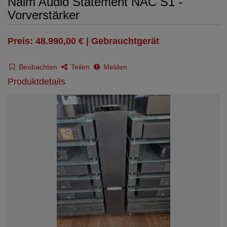
Naim Audio Statement NAC S1 -
Vorverstärker
Preis: 48.990,00 € | Gebrauchtgerät
Beobachten
Teilen
Melden
Produktdetails