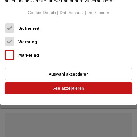
helfen, diese Website für Sie und andere zu verbessern.
Cookie-Details
|
Datenschutz
|
Impressum
Sicherheit
Werbung
Marketing
Auswahl akzeptieren
Naim Audio
NSC 222 Streamer / Vorverstär...
Vorverstärker / Prozessor
Alle akzeptieren
Neupreis: 7.500 €
3.950 €