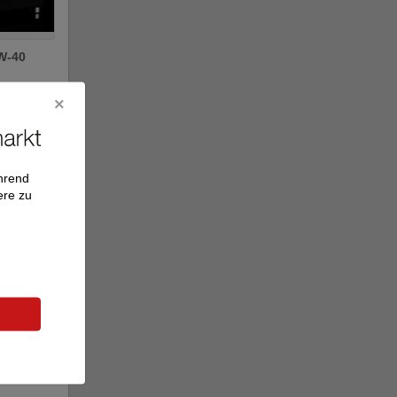
W-40
rme,
e
ährend
ere zu
/USB2
eaming Kabel