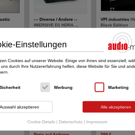
ustic
--- Diverse / Andere --
VPI industries
H
IMERSIVE D1 HDRA ...
Black Edition
D/A Wandler
Plattenspieler, Tona
Systeme...
Neupreis: 14.900 €
kie-Einstellungen
Neupreis: 29.900 €
13.999 €
Preis auf Anfrag
zen Cookies auf unserer Website. Einige von ihnen sind essenziell, w
uns durch Ihre Nutzererfahrung helfen, diese Website für Sie und and
sern.
Sicherheit
Werbung
Marketing
Auswahl akzeptieren
Alle akzeptieren
Gryphon
Diablo (250)
waversa
LAN 2 
00 mkII
Cookie-Details
|
Datenschutz
|
Impressum
Vollverstärker
Ethernet digital str
Neupreis: 13.000 €
Neupreis: 799 €
Preis auf Anfrage
599 €