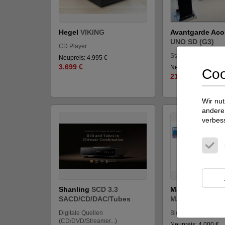
Hegel
VIKING
Avantgarde Aco
UNO SD (G3)
CD Player
Standlautsprecher
Neupreis: 4.995 €
3.699 €
Neupreis: 35.500 €
Coo
21.999 €
Wir nut
andere 
verbes
Shanling
SCD 3.3
Magnetar Audio
SACD/CD/DAC/Tubes
Magnetar UDP 9
Digitale Quellen
Blu-Ray Geräte
(CD/DVD/Streamer...)
Neupreis: 4.000 €