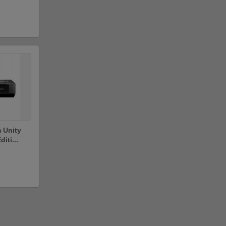
 Unity
iti...