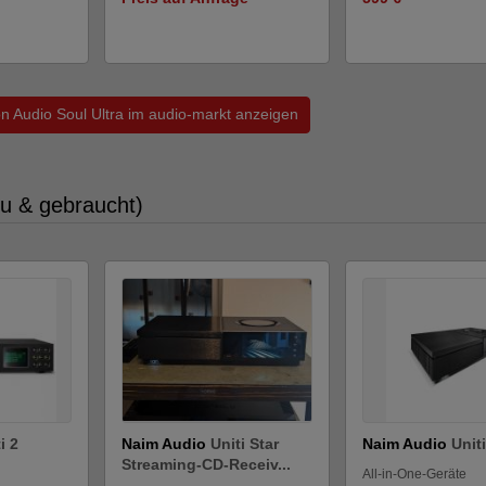
on Audio Soul Ultra im audio-markt anzeigen
eu & gebraucht)
i 2
Naim Audio
Uniti Star
Naim Audio
Uniti
Streaming-CD-Receiv...
All-in-One-Geräte