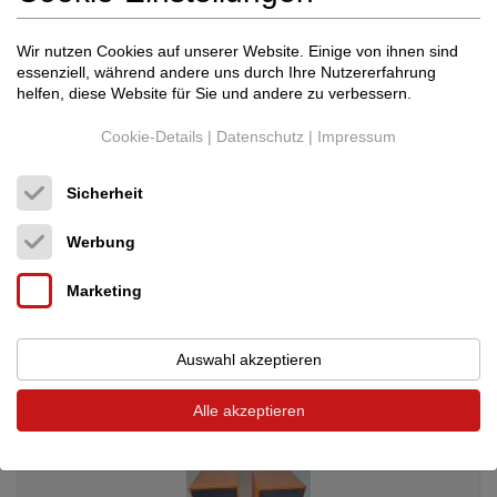
Wir nutzen Cookies auf unserer Website. Einige von ihnen sind
essenziell, während andere uns durch Ihre Nutzererfahrung
helfen, diese Website für Sie und andere zu verbessern.
Cookie-Details
|
Datenschutz
|
Impressum
ATC
ATC Acoustic SCM40 SCM 40 High End St...
Sicherheit
Standlautsprecher
Werbung
Neupreis: 6.660 €
5.499 €
Marketing
Auswahl akzeptieren
Alle akzeptieren