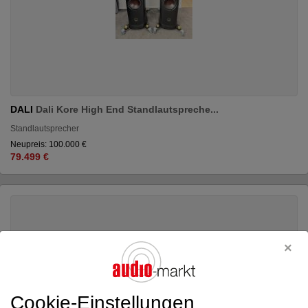
DALI
Dali Kore High End Standlautspreche...
Standlautsprecher
Neupreis: 100.000 €
79.499 €
Cookie-Einstellungen