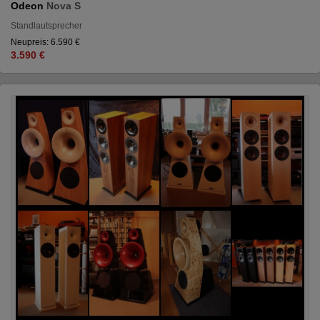
Odeon
Nova S
Standlautsprecher
Neupreis: 6.590 €
3.590 €