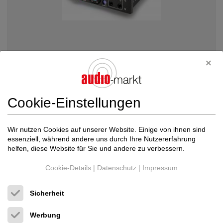
Chord Electronics
Alto headphone amp Demo...
Kopfhörerverstärker
Cookie-Einstellungen
Neupreis: 4.000 €
2.499 €
Wir nutzen Cookies auf unserer Website. Einige von ihnen sind
essenziell, während andere uns durch Ihre Nutzererfahrung
helfen, diese Website für Sie und andere zu verbessern.
Cookie-Details
|
Datenschutz
|
Impressum
Sicherheit
Werbung