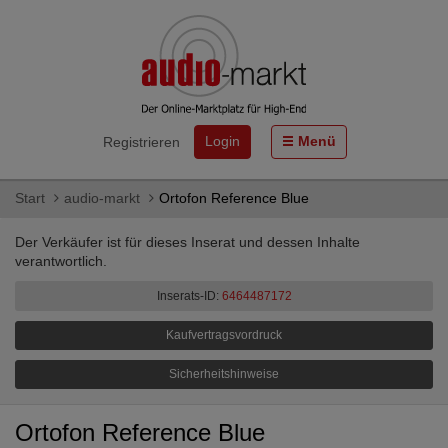
Login
Menü
Registrieren
Start
audio-markt
Ortofon Reference Blue
Der Verkäufer ist für dieses Inserat und dessen Inhalte
verantwortlich.
Inserats-ID:
6464487172
Kaufvertragsvordruck
Sicherheitshinweise
Ortofon Reference Blue