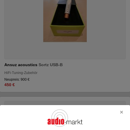
Ansuz acoustics
Sortz USB-B
HiFi-Tuning-Zubehör
Neupreis: 900 €
450 €