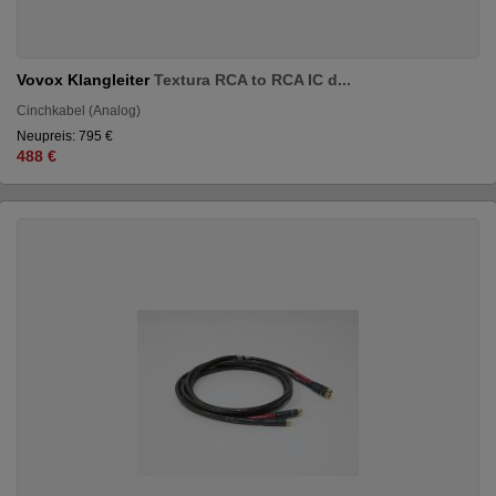
Vovox Klangleiter
Textura RCA to RCA IC d...
Cinchkabel (Analog)
Neupreis: 795 €
488 €