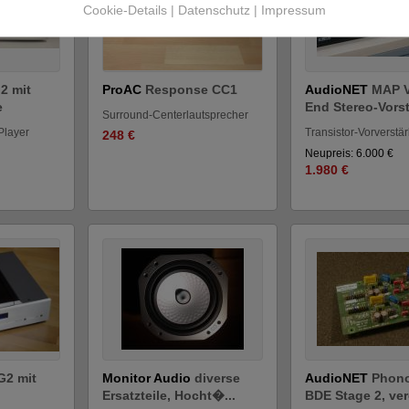
Cookie-Details
|
Datenschutz
|
Impressum
2 mit
ProAC
Response CC1
AudioNET
MAP V
e
End Stereo-Vorst
Surround-Centerlautsprecher
layer
Transistor-Vorverstär
248 €
Neupreis: 6.000 €
1.980 €
G2 mit
Monitor Audio
diverse
AudioNET
Phon
Ersatzteile, Hocht�...
BDE Stage 2, vere