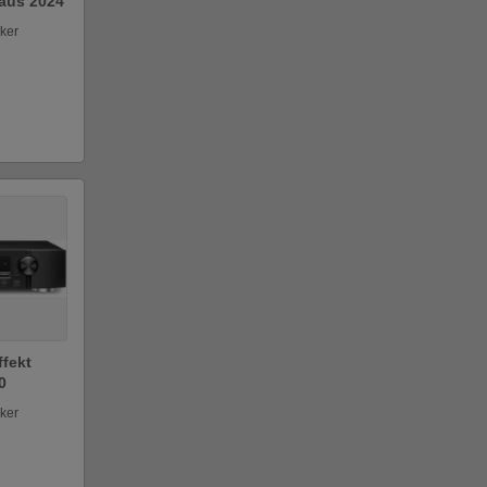
aus 2024
ker
ffekt
0
ker