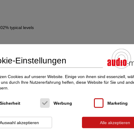
.02% typical levels
kie-Einstellungen
zen Cookies auf unserer Website. Einige von ihnen sind essenziell, w
uns durch Ihre Nutzererfahrung helfen, diese Website für Sie und and
cht interessieren Sie diese Inserate:
sern.
 e.K. im audio-markt
Sicherheit
Werbung
Marketing
Auswahl akzeptieren
Alle akzeptieren