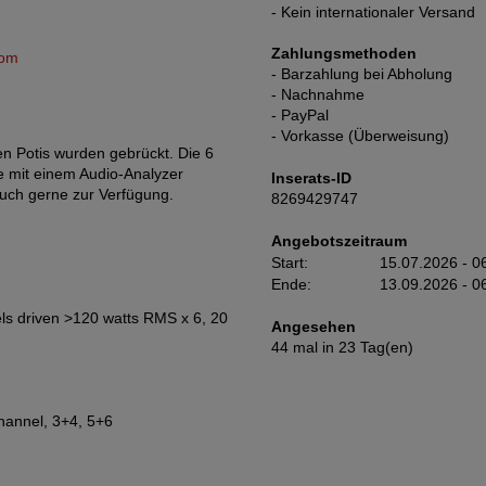
- Kein internationaler Versand
Zahlungsmethoden
com
- Barzahlung bei Abholung
- Nachnahme
- PayPal
- Vorkasse (Überweisung)
en Potis wurden gebrückt. Die 6
le mit einem Audio-Analyzer
Inserats-ID
auch gerne zur Verfügung.
8269429747
Angebotszeitraum
Start:
15.07.2026 - 0
Ende:
13.09.2026 - 0
els driven >120 watts RMS x 6, 20
Angesehen
44 mal in 23 Tag(en)
hannel, 3+4, 5+6