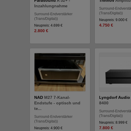
Parasound
A 52+ -
Trinnov
Amplit
Inzahlungnahme
Surround-Endverstä
(Trans/Digital))
Surround-Endverstärker
(Trans/Digital))
Neupreis: 9.000 €
4.750 €
Neupreis: 4.699 €
2.800 €
NAD
M27 7-Kanal-
Lyngdorf Audi
Endstufe - optisch und
8400
te...
Surround-Endverstä
(Trans/Digital))
Surround-Endverstärker
(Trans/Digital))
Neupreis: 8.999 €
7.800 €
Neupreis: 4.900 €