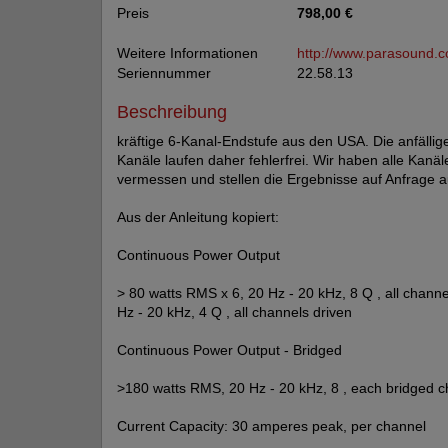
Preis
798,00 €
Weitere Informationen
http://www.parasound.
Seriennummer
22.58.13
Beschreibung
kräftige 6-Kanal-Endstufe aus den USA. Die anfällig
Kanäle laufen daher fehlerfrei. Wir haben alle Kanä
vermessen und stellen die Ergebnisse auf Anfrage 
Aus der Anleitung kopiert:
Continuous Power Output
> 80 watts RMS x 6, 20 Hz - 20 kHz, 8 Q , all chann
Hz - 20 kHz, 4 Q , all channels driven
Continuous Power Output - Bridged
>180 watts RMS, 20 Hz - 20 kHz, 8 , each bridged c
Current Capacity: 30 amperes peak, per channel