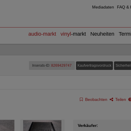
Mediadaten
FAQ & H
audio
-markt
vinyl
-markt
Neuheiten
Term
Kaufvertragsvordruck
Sicherhei
Inserats-ID:
8269429747
Beobachten
Teilen
Verkäufer: