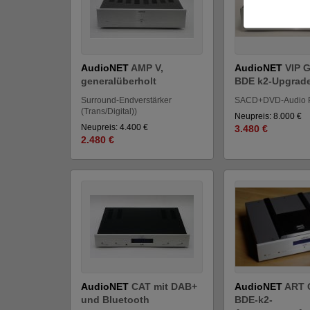
AudioNET
AMP V,
AudioNET
VIP G
generalüberholt
BDE k2-Upgrad
Surround-Endverstärker
SACD+DVD-Audio P
(Trans/Digital))
Neupreis: 8.000 €
Neupreis: 4.400 €
3.480 €
2.480 €
AudioNET
CAT mit DAB+
AudioNET
ART 
und Bluetooth
BDE-k2-