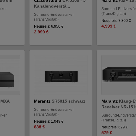
ude 8m
Classé Audio
CA 5100 - 5
Marantz
AMP 10 
Kanalendverstä...
rker
Surround-Endverstär
(Trans/Digital))
Surround-Endverstärker
(Trans/Digital))
Neupreis: 7.300 €
4.999 €
Neupreis: 6.950 €
2.990 €
o
MXA
Marantz
SR5015 schwarz
Marantz
Klang-E
Receiver NR-151
Surround-Endverstärker
(Trans/Digital))
rker
Surround-Endverstär
(Trans/Digital))
Neupreis: 1.049 €
888 €
Neupreis: 629 €
579 €