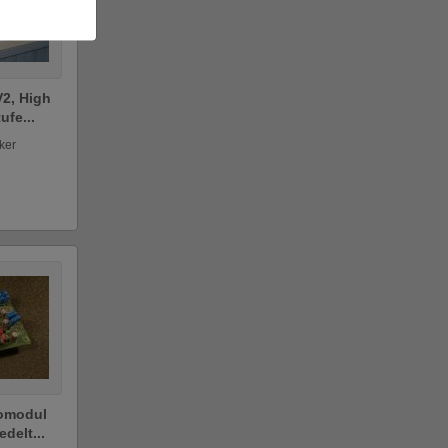
2, High
ufe...
ker
omodul
delt...