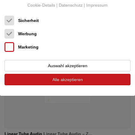
Röhren-Vollverstärker
Cookie-Details
|
Datenschutz
|
Impressum
Neupreis: 2.533 €
1.200 €
Sicherheit
Werbung
Marketing
Auswahl akzeptieren
Alle akzeptieren
Linear Tube Audio
Linear Tube Audio – Z...