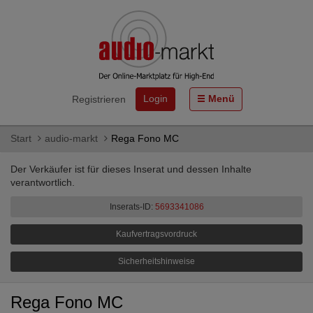
Login
Menü
Registrieren
Start
audio-markt
Rega Fono MC
Der Verkäufer ist für dieses Inserat und dessen Inhalte
verantwortlich.
Inserats-ID:
5693341086
Kaufvertragsvordruck
Sicherheitshinweise
Rega Fono MC