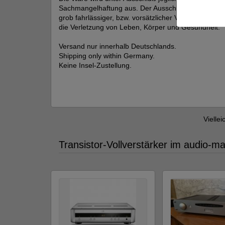
Sachmangelhaftung aus. Der Ausschluß gilt nicht f
grob fahrlässiger, bzw. vorsätzlicher Verletzung von 
die Verletzung von Leben, Körper und Gesundheit.
Versand nur innerhalb Deutschlands.
Shipping only within Germany.
Keine Insel-Zustellung.
Viellei
Transistor-Vollverstärker im audio-m