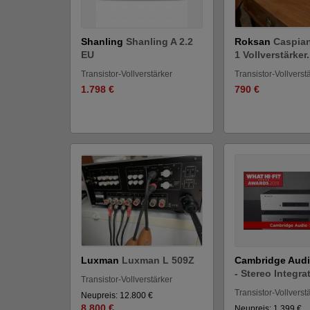
Shanling
Shanling A 2.2
Roksan
Caspian
EU
1 Vollverstärker.
Transistor-Vollverstärker
Transistor-Vollverst
1.798 €
790 €
Luxman
Luxman L 509Z
Cambridge Aud
- Stereo Integrat
Transistor-Vollverstärker
Transistor-Vollverst
Neupreis: 12.800 €
8.800 €
Neupreis: 1.399 €