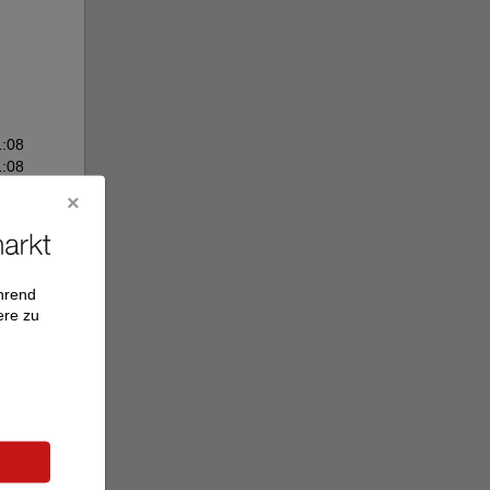
1:08
1:08
ährend
ere zu