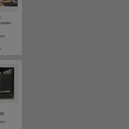
Z
Luxman
rker
e
00
rker