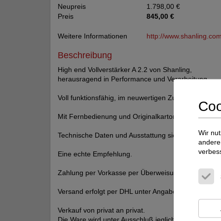
Neupreis
1.798,00 €
Preis
845,00 €
Weitere Informationen
http://www.shanling.co
Beschreibung
High end Vollverstärker A 2.2 von Shanling,
herausragend in Performance und Verarbeitung.
Voll funktionsfähig, im neuwertigen Zustand.
Coo
Mit Fernbedienung und Originalkarton.
Wir nut
Technische Daten und Ausstattung siehe Sound und
andere 
verbes
Eine echte Empfehlung.
Zahlung per Vorkasse per Überweisung.
Versand erfolgt per DHL unter Angabe der Sendun
Verkauf von privat an privat.
Die Ware wird unter Ausschluß jeglicher Gewährleistu