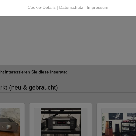
ür Schadensersatzansprüche aus
Cookie-Details
|
Datenschutz
|
Impressum
Pflichten des Verkäufers sowie für
cht interessieren Sie diese Inserate:
arkt (neu & gebraucht)