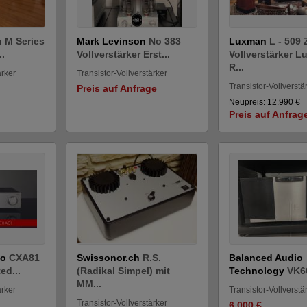
 M Series
Mark Levinson
No 383
Luxman
L - 509 
..
Vollverstärker Erst...
Vollverstärker 
R...
ärker
Transistor-Vollverstärker
Transistor-Vollverstä
Preis auf Anfrage
Neupreis: 12.990 €
Preis auf Anfrag
io
CXA81
Swissonor.ch
R.S.
Balanced Audio
ed...
(Radikal Simpel) mit
Technology
VK6
MM...
ärker
Transistor-Vollverstä
Transistor-Vollverstärker
6.000 €