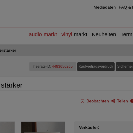
Mediadaten
FAQ & H
audio
-markt
vinyl
-markt
Neuheiten
Term
erstärker
Kaufvertragsvordruck
Sicherhei
Inserats-ID:
4483656265
rstärker
Beobachten
Teilen
Verkäufer: