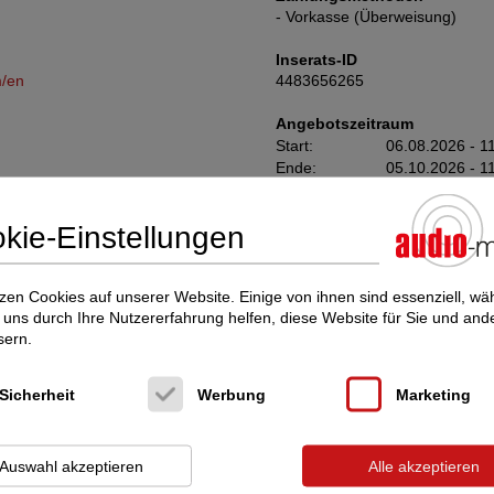
- Vorkasse (Überweisung)
Inserats-ID
m/en
4483656265
Angebotszeitraum
Start:
06.08.2026 - 1
Ende:
05.10.2026 - 1
Angesehen
kie-Einstellungen
3 mal in 1 Stunde(n)
zen Cookies auf unserer Website. Einige von ihnen sind essenziell, w
 movie in Bremen.
uns durch Ihre Nutzererfahrung helfen, diese Website für Sie und and
sern.
Sicherheit
Werbung
Marketing
gsnummer.
Auswahl akzeptieren
Alle akzeptieren
ng verkauft. Ich schließe jegliche