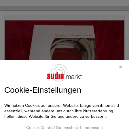
Cookie-Einstellungen
Wir nutzen Cookies auf unserer Website. Einige von ihnen sind
essenziell, während andere uns durch Ihre Nutzererfahrung
Wireworld Audio
Solstice 7 2,0m Single Wi...
helfen, diese Website für Sie und andere zu verbessern.
Lautsprecherkabel
Neupreis: 280 €
Cookie-Details
|
Datenschutz
|
Impressum