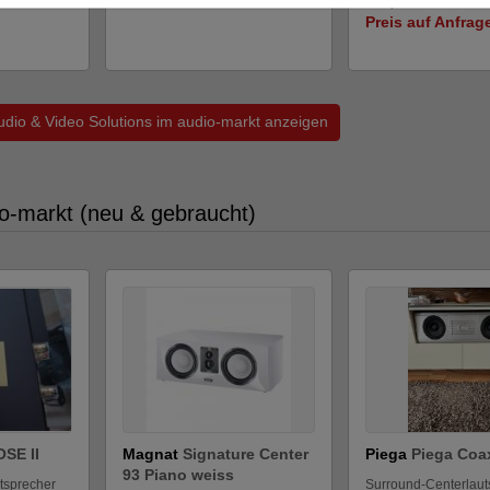
Neupreis: 6.949 €
Preis auf Anfrag
Audio & Video Solutions im audio-markt anzeigen
o-markt (neu & gebraucht)
SE II
Magnat
Signature Center
Piega
Piega Coa
93 Piano weiss
tsprecher
Surround-Centerlaut