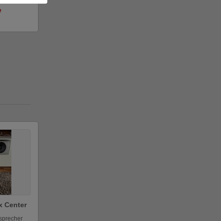
e
x Center
sprecher