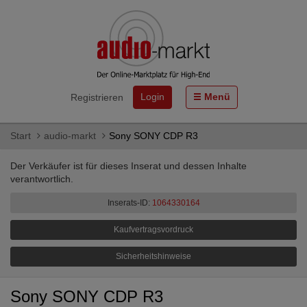
Login
Menü
Registrieren
Start
audio-markt
Sony SONY CDP R3
Der Verkäufer ist für dieses Inserat und dessen Inhalte
verantwortlich.
Inserats-ID:
1064330164
Kaufvertragsvordruck
Sicherheitshinweise
Sony SONY CDP R3