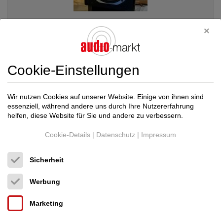
Yamaha
Yamaha ns 1000 x
Standlautsprecher
Cookie-Einstellungen
3.500 €
Wir nutzen Cookies auf unserer Website. Einige von ihnen sind
essenziell, während andere uns durch Ihre Nutzererfahrung
Alle Inserate von diesem Benutzer im audio-markt anzeigen
helfen, diese Website für Sie und andere zu verbessern.
Cookie-Details
|
Datenschutz
|
Impressum
CD Player im audio-markt (neu & gebraucht)
Sicherheit
Werbung
Marketing