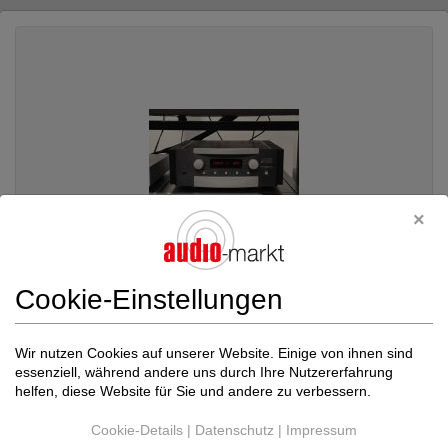
Cookie-Einstellungen
Wir nutzen Cookies auf unserer Website. Einige von ihnen sind
Mark Levinson
No 383 Vollverstärker Erst...
essenziell, während andere uns durch Ihre Nutzererfahrung
Transistor-Vollverstärker
helfen, diese Website für Sie und andere zu verbessern.
Preis auf Anfrage
Cookie-Details
|
Datenschutz
|
Impressum