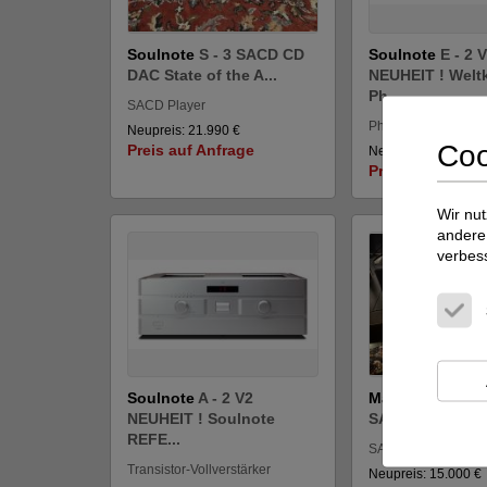
Soulnote
S - 3 SACD CD
Soulnote
E - 2 
DAC State of the A...
NEUHEIT ! Welt
Ph...
SACD Player
Phonoverstärker
Neupreis: 21.990 €
Coo
Preis auf Anfrage
Neupreis: 8.490 €
Preis auf Anfra
Wir nut
andere 
verbes
Soulnote
A - 2 V2
Mark Levinson
NEUHEIT ! Soulnote
SACD CD Player 
REFE...
SACD Player
Transistor-Vollverstärker
Neupreis: 15.000 €