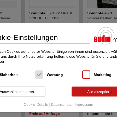
V2
Soulnote
E - 1 V2 / A-1 V
Soulnote
A - 3
klasse
2 NEUHEIT ! Pho...
Vollverstärker R
/...
Phonoverstärker
Transistor-Vollverstä
Neupreis: 4.490 €
kie-Einstellungen
Preis auf Anfrage
Neupreis: 20.990 €
ge
Preis auf Anfrag
zen Cookies auf unserer Website. Einige von ihnen sind essenziell, w
uns durch Ihre Nutzererfahrung helfen, diese Website für Sie und and
sern.
Sicherheit
Werbung
Marketing
Auswahl akzeptieren
Alle akzeptieren
No. 512
Cardas Audio
Crosslink
Cardas Audio
Cl
Orig...
Kabel RCA RCA ( Ci...
X4 Speaker Lauts
Cookie-Details
|
Datenschutz
|
Impressum
Lautsprecherkabel
Lautsprecherkabel
Preis auf Anfrage
Neupreis: 1.450 €