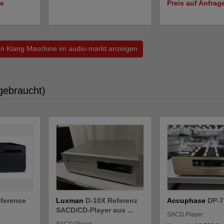
ge
Preis auf Anfrag
von Klang Maschine im audio-markt anzeigen
gebraucht)
eference
Luxman
D-10X Referenz
Accuphase
DP-72
SACD/CD-Player aus ...
SACD Player
SACD Player