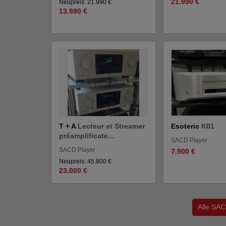
21.990 €
Neupreis: 21.990 €
13.990 €
T + A
Lecteur et Streamer
Esoteric
K01
préamplificate...
SACD Player
SACD Player
7.900 €
Neupreis: 45.800 €
23.000 €
Alle SAC