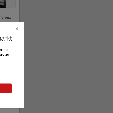
eferenz
rker
e
ährend
ere zu
ear Sky
pr...