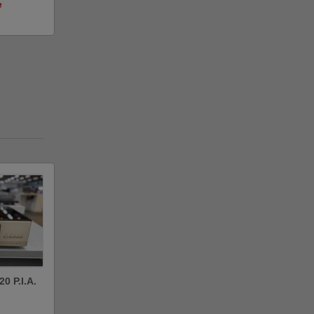
e
0 P.I.A.