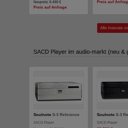
Preis auf Anfra
Neupreis: 8.490 €
Preis auf Anfrage
Alle Inserate 
SACD Player im audio-markt (neu & 
Soulnote
S-3 Reference
Soulnote
S-3 R
SACD Player
SACD Player