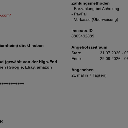
Zahlungsmethoden
- Barzahlung bei Abholung
- PayPal
o.com/
- Vorkasse (Überweisung)
Inserats-ID
8805492889
iernheim) direkt neben
Angebotszeitraum
Start:
31.07.2026 - 0
Ende:
29.09.2026 - 0
nd (gewählt von der High-End
rmen (Google, Ebay, amazon
Angesehen
21 mal in 7 Tag(en)
+++++++++++
UR