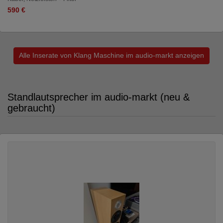
590 €
Alle Inserate von Klang Maschine im audio-markt anzeigen
Standlautsprecher im audio-markt (neu &
gebraucht)