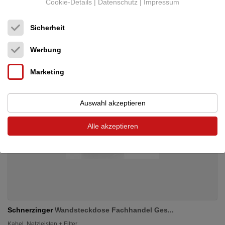
Cookie-Details
|
Datenschutz
|
Impressum
Neupreis: 12.900 €
Preis auf Anfrage
Sicherheit
Werbung
Marketing
Auswahl akzeptieren
Alle akzeptieren
Schnerzinger
Wandsteckdose Fachhandel Ges...
Kabel, Netzleisten + Filter