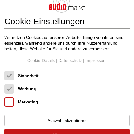
Cookie-Einstellungen
Wir nutzen Cookies auf unserer Website. Einige von ihnen sind
essenziell, während andere uns durch Ihre Nutzererfahrung
helfen, diese Website für Sie und andere zu verbessern.
Cookie-Details
|
Datenschutz
|
Impressum
Sicherheit
Werbung
Marketing
SPL
Elector Referenz Vorverstärker
Transistor-Vorverstärker
Neupreis: 2.699 €
Auswahl akzeptieren
Preis auf Anfrage