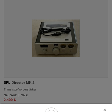
SPL
Director MK 2
Transistor-Vorverstärker
Neupreis: 3.799 €
2.400 €