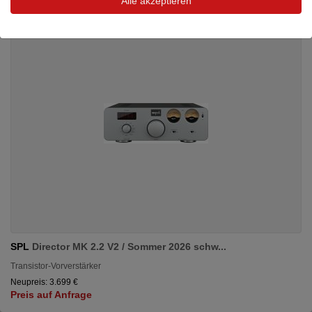
Alle akzeptieren
SPL
Director MK 2.2 V2 / Sommer 2026 schw...
Transistor-Vorverstärker
Neupreis: 3.699 €
Preis auf Anfrage