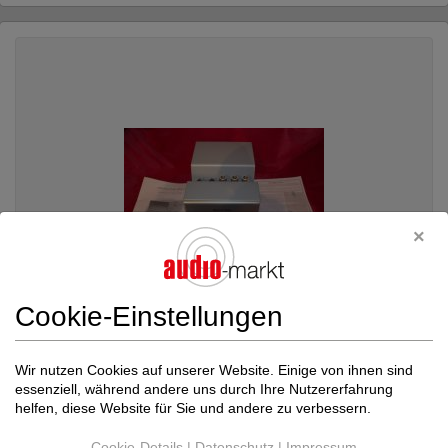
Cookie-Einstellungen
Wir nutzen Cookies auf unserer Website. Einige von ihnen sind
--- Diverse / Andere --
Artemis Labs PH 1...
essenziell, während andere uns durch Ihre Nutzererfahrung
Phonoverstärker
helfen, diese Website für Sie und andere zu verbessern.
Neupreis: 4.500 €
1.780 €
Cookie-Details
|
Datenschutz
|
Impressum