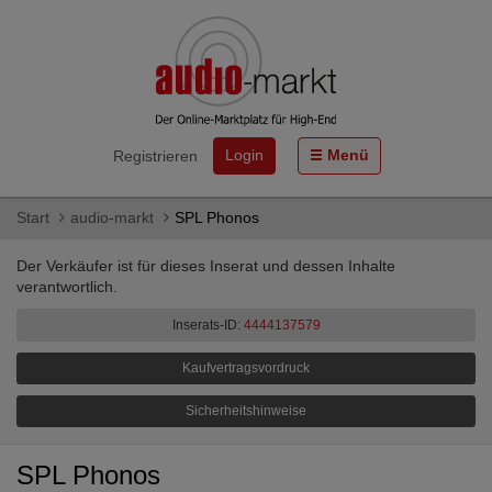
Login
Menü
Registrieren
Start
audio-markt
SPL Phonos
Der Verkäufer ist für dieses Inserat und dessen Inhalte
verantwortlich.
Inserats-ID:
4444137579
Kaufvertragsvordruck
Sicherheitshinweise
SPL Phonos