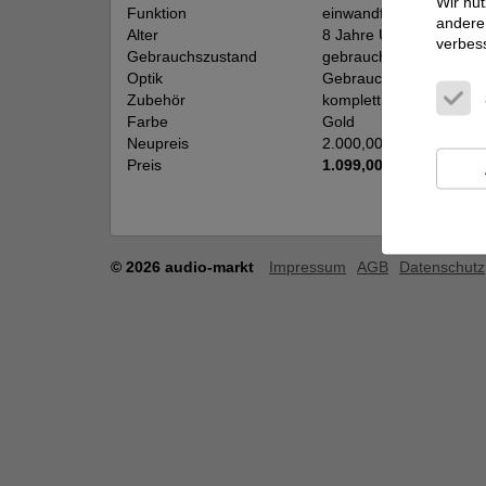
Wir nut
Funktion
einwandfrei
andere 
Alter
8 Jahre Unbekannt
verbes
Gebrauchszustand
gebraucht
Optik
Gebrauchsspuren
Zubehör
komplett mit OVP
Farbe
Gold
Neupreis
2.000,00 €
Preis
1.099,00 €
© 2026 audio-markt
Impressum
AGB
Datenschutz