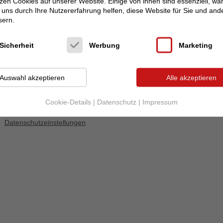
zen Cookies auf unserer Website. Einige von ihnen sind essenziell, w
uns durch Ihre Nutzererfahrung helfen, diese Website für Sie und and
Angebotszeitraum
sern.
Start:
02.06.2026 - 1
Ende:
01.08.2026 - 1
Sicherheit
Werbung
Marketing
Angesehen
113 mal in 67 Tag(en)
Auswahl akzeptieren
Alle akzeptieren
Cookie-Details
|
Datenschutz
|
Impressum
Datenschutzeinstellungen