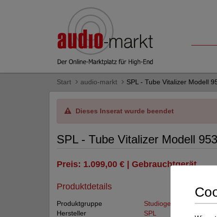
Start
audio-markt
SPL - Tube Vitalizer Modell 9
Dieses Inserat wurde beendet
SPL - Tube Vitalizer Modell 95
Preis: 1.099,00 € | Gebrauchtgerät
Produktdetails
Coo
Produktgruppe
Studiogeräte
Hersteller
SPL