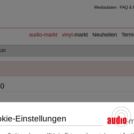
Mediadaten
FAQ & H
audio
-markt
vinyl
-markt
Neuheiten
Term
530
30
kie-Einstellungen
Inserats-ID
6972391426