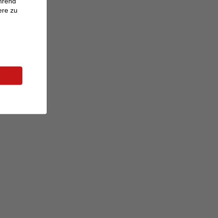
ährend
ere zu
6:06
6:06