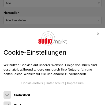
Alle
Hersteller
Alle Hersteller
Inserats-Art
Alle Arten
Bezeichnung
Cookie-Einstellungen
Benutzertyp
Wir nutzen Cookies auf unserer Website. Einige von ihnen sind
essenziell, während andere uns durch Ihre Nutzererfahrung
Alle
helfen, diese Website für Sie und andere zu verbessern.
Preis
Cookie-Details
|
Datenschutz
|
Impressum
Sicherheit
Land