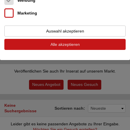
Werbung
Alle Länder
PLZ
Marketing
Auswahl akzeptieren
Inserate des Benutzers Alesca Audio Fidelity
Alle akzeptieren
Filter zurücksetzen
Filter anwenden
Veröffentlichen Sie auch Ihr Inserat auf unserem Markt.
Neues Angebot
Neues Gesuch
Keine
Sortieren nach:
Neueste
Suchergebnisse
Leider gibt es keine passenden Angebote zu Ihrer Eingabe.
Möchten Sie ein Gesuch erstellen?