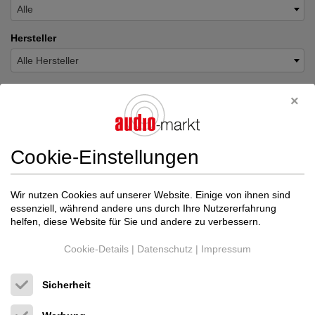
Alle
Hersteller
Alle Hersteller
Inserats-Art
Alle Arten
Bezeichnung
Cookie-Einstellungen
Benutzertyp
Wir nutzen Cookies auf unserer Website. Einige von ihnen sind
essenziell, während andere uns durch Ihre Nutzererfahrung
Alle
helfen, diese Website für Sie und andere zu verbessern.
Preis
Cookie-Details
|
Datenschutz
|
Impressum
Sicherheit
Land