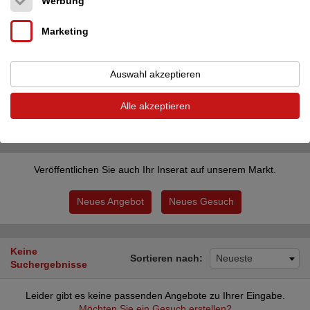
Werbung
Alle Länder
PLZ
Marketing
Auswahl akzeptieren
Inserate des Benutzers musiquedete
Alle akzeptieren
Filter zurücksetzen
Filter anwenden
Veröffentlichen Sie auch Ihr Inserat auf unserem Markt.
Neues Angebot
Neues Gesuch
Keine
Sortieren nach:
Neueste
Suchergebnisse
Leider gibt es keine passenden Angebote zu Ihrer Eingabe.
Möchten Sie ein Gesuch erstellen?