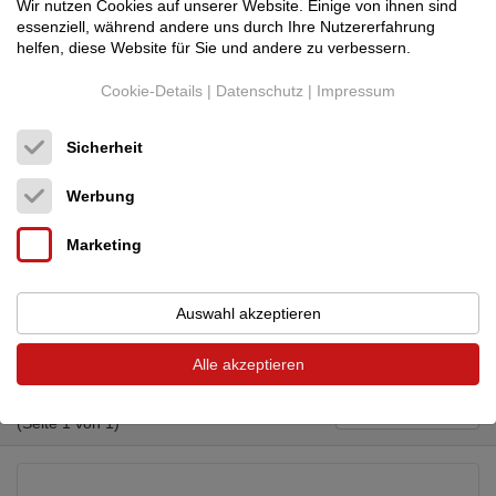
Alle Länder
Wir nutzen Cookies auf unserer Website. Einige von ihnen sind
essenziell, während andere uns durch Ihre Nutzererfahrung
helfen, diese Website für Sie und andere zu verbessern.
PLZ
Cookie-Details
|
Datenschutz
|
Impressum
Sicherheit
Inserate des Benutzers MRV
Filter zurücksetzen
Filter anwenden
Werbung
Marketing
Veröffentlichen Sie auch Ihr Inserat auf unserem Markt.
Auswahl akzeptieren
Neues Angebot
Neues Gesuch
Alle akzeptieren
1 Suchergebnisse
Sortieren nach:
Neueste
(Seite 1 von 1)