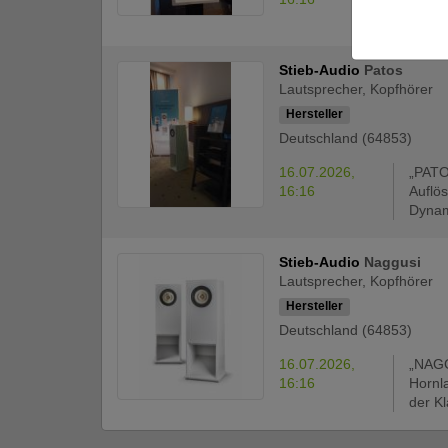
passe
Stieb-Audio
Patos
Lautsprecher, Kopfhörer
Hersteller
Deutschland (64853)
16.07.2026,
„PATO
16:16
Auflö
Dynam
Stieb-Audio
Naggusi
Lautsprecher, Kopfhörer
Hersteller
Deutschland (64853)
16.07.2026,
„NAGG
16:16
Hornl
der Kl