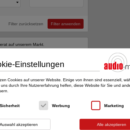
Filter zurücksetzen
Filter anwenden
nserat auf unserem Markt.
Neues Gesuch
kie-Einstellungen
zen Cookies auf unserer Website. Einige von ihnen sind essenziell, w
Sortieren nach:
Neueste
uns durch Ihre Nutzererfahrung helfen, diese Website für Sie und and
sern.
13.600,00 €
Sicherheit
Werbung
Marketing
LO“ ist unsere kleinste Lautsprecherbox,
Auswahl akzeptieren
Alle akzeptieren
ann sowohl im Regal als auch auf einem