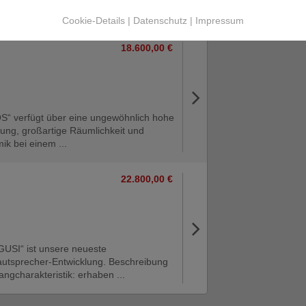
nden Ständer ...
Cookie-Details
|
Datenschutz
|
Impressum
18.600,00 €
S“ verfügt über eine ungewöhnlich hohe
sung, großartige Räumlichkeit und
ik bei einem ...
22.800,00 €
USI“ ist unsere neueste
autsprecher-Entwicklung. Beschreibung
angcharakteristik: erhaben ...