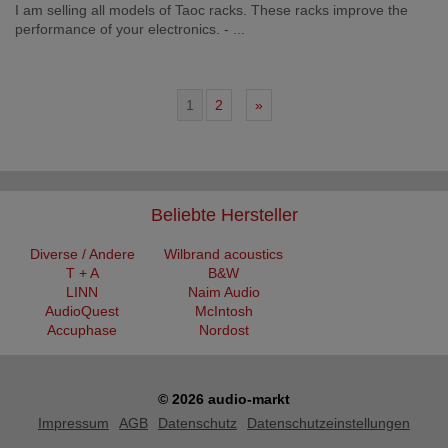
I am selling all models of Taoc racks. These racks improve the
performance of your electronics. - ...
1
2
»
Beliebte Hersteller
Diverse / Andere
Wilbrand acoustics
T + A
B&W
LINN
Naim Audio
AudioQuest
McIntosh
Accuphase
Nordost
© 2026 audio-markt
Impressum
AGB
Datenschutz
Datenschutzeinstellungen