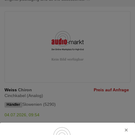
Weiss
Chiron
Preis auf Anfrage
Cinchkabel (Analog)
Slowenien (5290)
Händler
04.07.2026, 09:54
I am selling a pair of RCA interconnect cables.