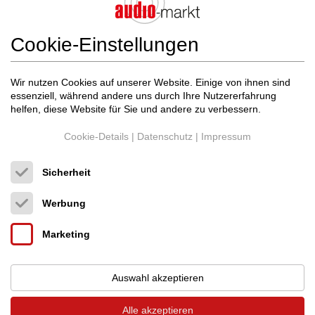
Cookie-Einstellungen
Wir nutzen Cookies auf unserer Website. Einige von ihnen sind
essenziell, während andere uns durch Ihre Nutzererfahrung
helfen, diese Website für Sie und andere zu verbessern.
Cookie-Details
|
Datenschutz
|
Impressum
Sicherheit
Analog relax
ANALOG RELAX
Preis auf Anfrage
Werbung
EX500
Neupreis: 6.250,00 €
Tonabnehmer MC
Marketing
Slowenien (5290)
Händler
04.07.2026, 09:54
Auswahl akzeptieren
I am selling a new MC cartridge from Analog relax model EX500.
The body is made with hand-selected tone ...
Alle akzeptieren