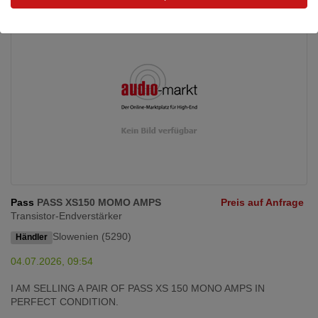
Pass
PASS XS150 MOMO AMPS
Preis auf Anfrage
Transistor-Endverstärker
Slowenien (5290)
Händler
04.07.2026, 09:54
I AM SELLING A PAIR OF PASS XS 150 MONO AMPS IN
PERFECT CONDITION.