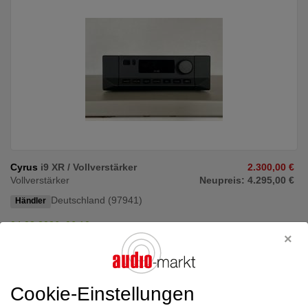
Cyrus
i9 XR / Vollverstärker
2.300,00 €
Vollverstärker
Neupreis: 4.295,00 €
Deutschland (97941)
Händler
04.08.2026, 06:10
Vollverstärker aus unserer Ausstellung! Volle Händlergarantie! Mit
Originalverpackung und allem was ...
Cookie-Einstellungen