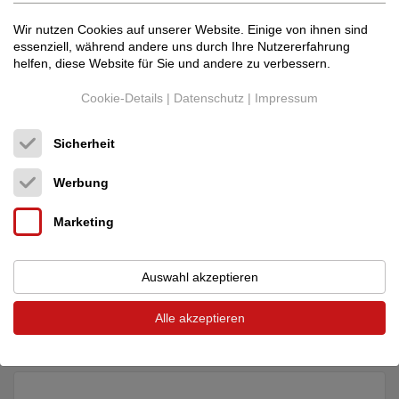
Wir nutzen Cookies auf unserer Website. Einige von ihnen sind
essenziell, während andere uns durch Ihre Nutzererfahrung
helfen, diese Website für Sie und andere zu verbessern.
Cookie-Details
|
Datenschutz
|
Impressum
Sicherheit
Werbung
SISOUND
Solidus X
16.500,00 €
Marketing
Lautsprecher, Kopfhörer
Neupreis: 16.500,00 €
Deutschland (97941)
Händler
Auswahl akzeptieren
28.07.2026, 06:17
Alle akzeptieren
Solidus X Standlautsprecher. Ein fortschrittliches Design mit
planaren Bändchenhochtönern und Bass in ...