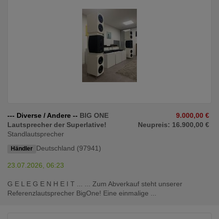
--- Diverse / Andere --
BIG ONE
9.000,00 €
Lautsprecher der Superlative!
Neupreis: 16.900,00 €
Standlautsprecher
Deutschland (97941)
Händler
23.07.2026, 06:23
G E L E G E N H E I T ... ... Zum Abverkauf steht unserer
Referenzlautsprecher BigOne! Eine einmalige ...