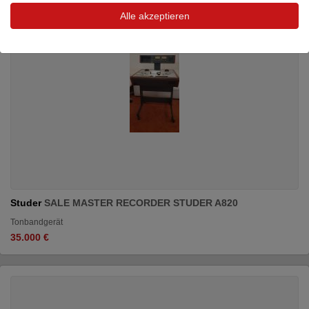
Alle akzeptieren
Studer
SALE MASTER RECORDER STUDER A820
Tonbandgerät
35.000 €