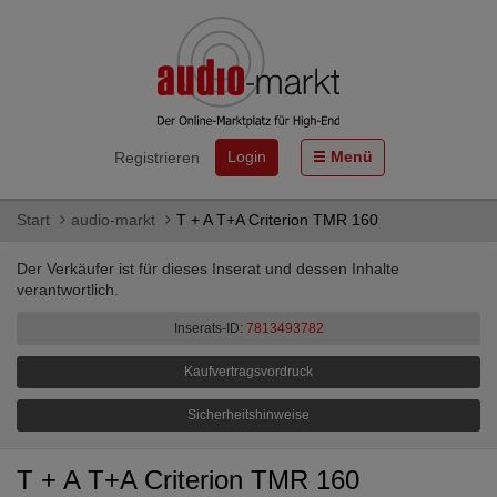
Login
Menü
Registrieren
Start
audio-markt
T + A T+A Criterion TMR 160
Der Verkäufer ist für dieses Inserat und dessen Inhalte
verantwortlich.
Inserats-ID:
7813493782
Kaufvertragsvordruck
Sicherheitshinweise
T + A T+A Criterion TMR 160