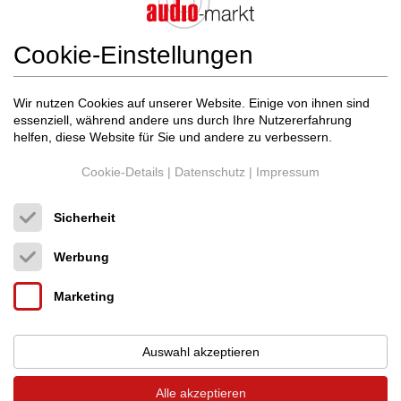
Alle Inserate von diesem Benutzer im audio-markt anzeigen
Cookie-Einstellungen
Wir nutzen Cookies auf unserer Website. Einige von ihnen sind
Standlautsprecher im audio-markt (neu &
essenziell, während andere uns durch Ihre Nutzererfahrung
gebraucht)
helfen, diese Website für Sie und andere zu verbessern.
Cookie-Details
|
Datenschutz
|
Impressum
Sicherheit
Werbung
Marketing
Auswahl akzeptieren
Alle akzeptieren