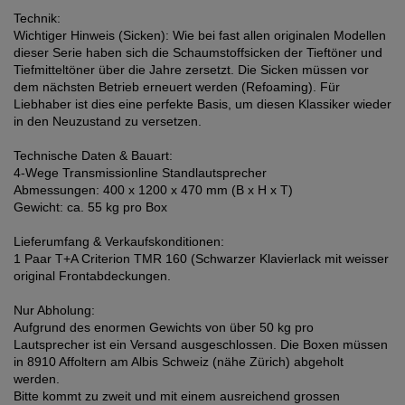
Technik:
Wichtiger Hinweis (Sicken): Wie bei fast allen originalen Modellen
dieser Serie haben sich die Schaumstoffsicken der Tieftöner und
Tiefmitteltöner über die Jahre zersetzt. Die Sicken müssen vor
dem nächsten Betrieb erneuert werden (Refoaming). Für
Liebhaber ist dies eine perfekte Basis, um diesen Klassiker wieder
in den Neuzustand zu versetzen.
Technische Daten & Bauart:
4-Wege Transmissionline Standlautsprecher
Abmessungen: 400 x 1200 x 470 mm (B x H x T)
Gewicht: ca. 55 kg pro Box
Lieferumfang & Verkaufskonditionen:
1 Paar T+A Criterion TMR 160 (Schwarzer Klavierlack mit weisser
original Frontabdeckungen.
Nur Abholung:
Aufgrund des enormen Gewichts von über 50 kg pro
Lautsprecher ist ein Versand ausgeschlossen. Die Boxen müssen
in 8910 Affoltern am Albis Schweiz (nähe Zürich) abgeholt
werden.
Bitte kommt zu zweit und mit einem ausreichend grossen