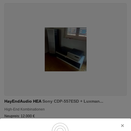
HayEndAudio HEA
Sony CDP-557ESD + Luxman...
High-End Kombinationen
Neupreis: 12.000 €
4.450 €