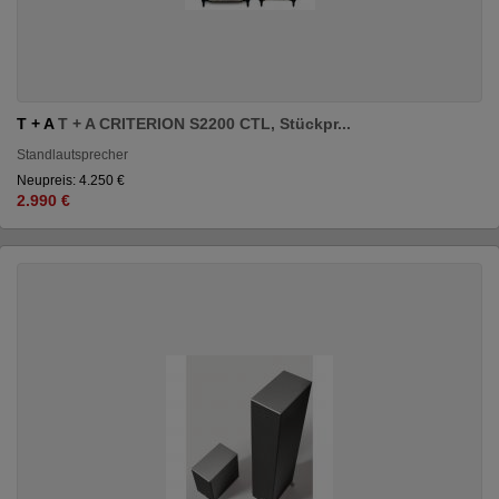
T + A
T + A CRITERION S2200 CTL, Stückpr...
Standlautsprecher
Neupreis: 4.250 €
2.990 €