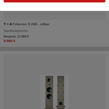
T + A
Criterion S 240 - silber
Standlautsprecher
Neupreis: 12.960 €
9.960 €