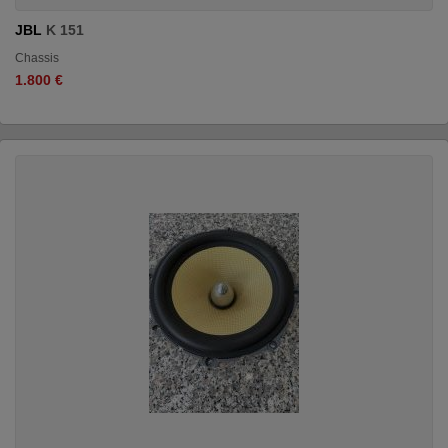
JBL
K 151
Chassis
1.800 €