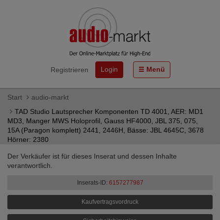
Login
Menü
Registrieren
Start
audio-markt
TAD Studio Lautsprecher Komponenten TD 4001, AER: MD1
MD3, Manger MWS Holoprofil, Gauss HF4000, JBL 375, 075,
15A (Paragon komplett) 2441, 2446H, Bässe: JBL 4645C, 3678
Hörner: 2380
Der Verkäufer ist für dieses Inserat und dessen Inhalte
verantwortlich.
Inserats-ID:
6157277987
Kaufvertragsvordruck