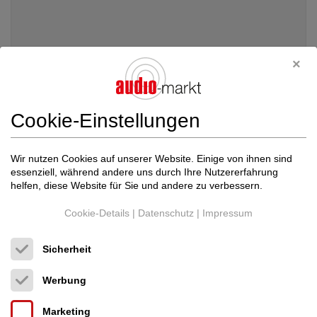
Nordost
Norse Tyr 2 high end audio interc...
XLR-Kabel (Analog)
Neupreis: 5.000 €
Cookie-Einstellungen
2.499 €
Wir nutzen Cookies auf unserer Website. Einige von ihnen sind
essenziell, während andere uns durch Ihre Nutzererfahrung
helfen, diese Website für Sie und andere zu verbessern.
Cookie-Details
|
Datenschutz
|
Impressum
Sicherheit
Werbung
Marketing