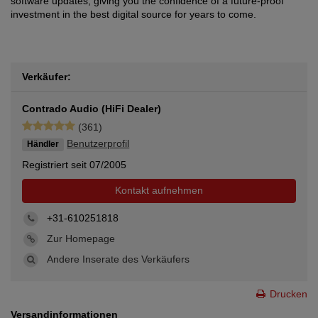
software updates, giving you the confidence of a future-proof
investment in the best digital source for years to come.
Verkäufer:
Contrado Audio (HiFi Dealer)
(361)
Benutzerprofil
Händler
Registriert seit 07/2005
Kontakt aufnehmen
+31-610251818
Zur Homepage
Andere Inserate des Verkäufers
Drucken
Versandinformationen