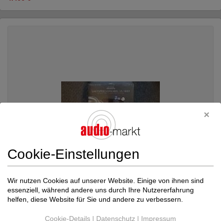
Cookie-Einstellungen
Wir nutzen Cookies auf unserer Website. Einige von ihnen sind
essenziell, während andere uns durch Ihre Nutzererfahrung
Inakustik
LS 1603 2x3m bfa biwi spade
helfen, diese Website für Sie und andere zu verbessern.
Lautsprecherkabel
Neupreis: 1.743 €
Cookie-Details
|
Datenschutz
|
Impressum