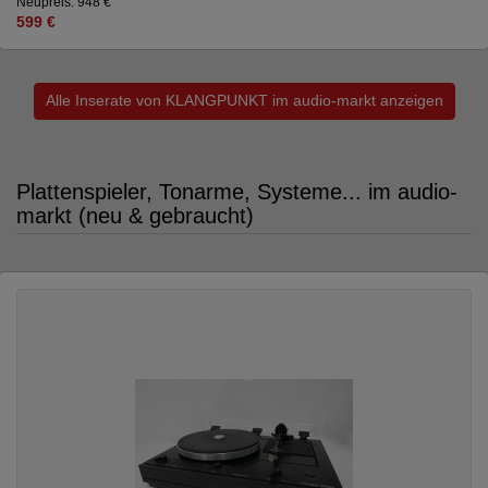
Neupreis: 948 €
599 €
Alle Inserate von KLANGPUNKT im audio-markt anzeigen
Plattenspieler, Tonarme, Systeme... im audio-
markt (neu & gebraucht)