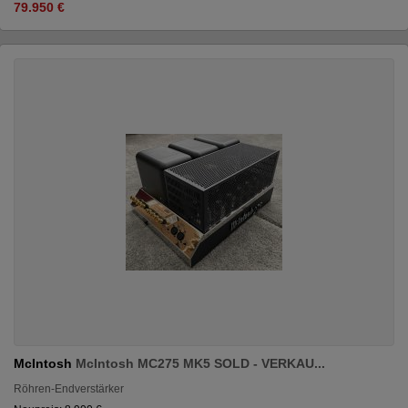
79.950 €
McIntosh
McIntosh MC275 MK5 SOLD - VERKAU...
Röhren-Endverstärker