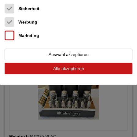
Sicherheit
Werbung
+ Weitere anzeigen
Marketing
Inserate von LOFTSOUND im audio-markt
Auswahl akzeptieren
Alle akzeptieren
McIntosh
MC275 VI AC