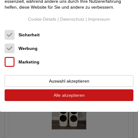
essenziell, während andere uns durch Ihre Nutzererfahrung
helfen, diese Website für Sie und andere zu verbessern.
Cookie-Details
|
Datenschutz
|
Impressum
LINN
Klimax Radikal/2/Utopik DC Motor und Power
Supply für Linn LP 12 / Schwarz
Sicherheit
Plattensp. Zubehör
Werbung
Neupreis: 11.600 €
5.799 €
Marketing
Auswahl akzeptieren
Alle akzeptieren