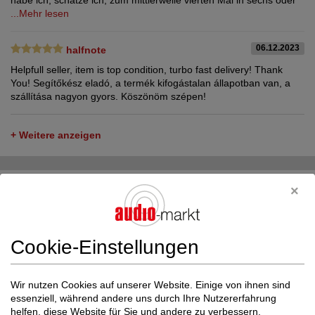
habe ich, schätze ich, zum mittlerweile vierten Mal in sechs oder
...Mehr lesen
06.12.2023
halfnote
Helpfull seller, item is top condition, turbo fast delivery! Thank
You! Segítőkész eladó, a termék kifogástalan állapotban van, a
szállítása nagyon gyors. Köszönöm szépen!
+ Weitere anzeigen
Inserate von High-End Eclipse im audio-markt
Cookie-Einstellungen
Wir nutzen Cookies auf unserer Website. Einige von ihnen sind
essenziell, während andere uns durch Ihre Nutzererfahrung
helfen, diese Website für Sie und andere zu verbessern.