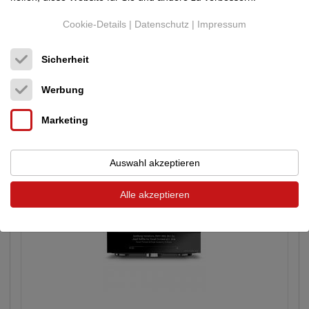
Cookie-Details
|
Datenschutz
|
Impressum
Sicherheit
Silent Angel
Bonn NX / Genessis GX aus 2024 (DE)
Werbung
Ethernet Switches
Neupreis: 6.798 €
Marketing
4.100 €
Auswahl akzeptieren
Alle akzeptieren