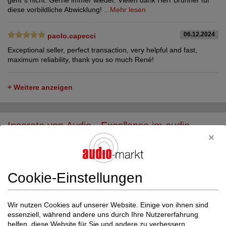
geht`s nicht. Gerne immer wieder. Vielen dank Herr Brunner für
diese vorbildliche Abwicklung!
...Mehr lesen
06.12.2024
paolo.capecci
Exceptional seller, perfect transaction, very helpful and fast,
maximum reliability, thank you so much René!
+ Weitere anzeigen
Inserate von Audio - Excellence im audio-
markt
Cookie-Einstellungen
Wir nutzen Cookies auf unserer Website. Einige von ihnen sind
essenziell, während andere uns durch Ihre Nutzererfahrung
helfen, diese Website für Sie und andere zu verbessern.