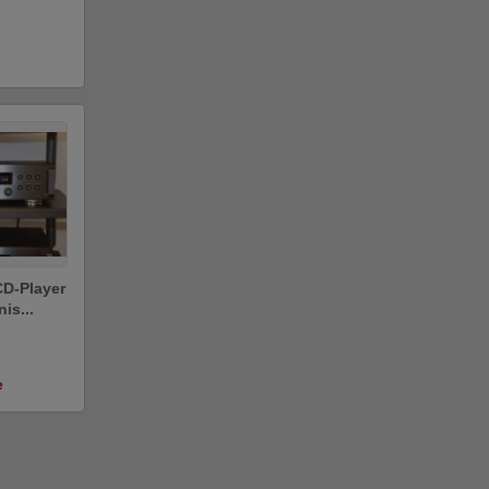
D-Player
is...
e