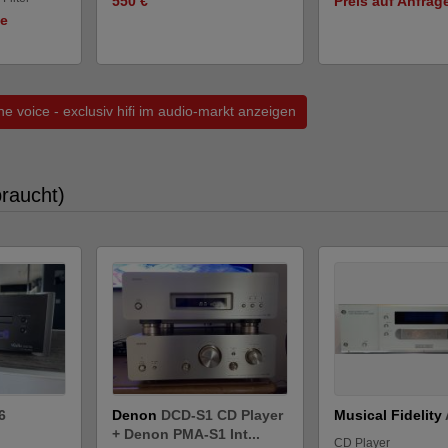
550 €
Preis auf Anfrag
ge
the voice - exclusiv hifi im audio-markt anzeigen
raucht)
6
Denon
DCD-S1 CD Player
Musical Fidelity
+ Denon PMA-S1 Int...
CD Player