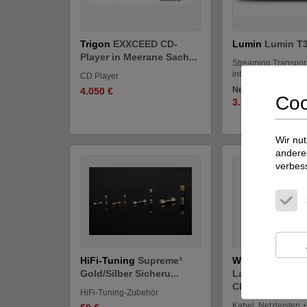
Trigon
EXXCEED CD-
Lumin
Lumin T
Player in Meerane Sach...
Streaming Transport
integriertem DAC
CD Player
Neupreis: 4.999 €
4.050 €
Coo
3.500 €
Wir nut
andere 
verbes
HiFi-Tuning
Supreme³
Wireworld Audi
Gold/Silber Sicheru...
Lautsprecher- 
Chinch...
HiFi-Tuning-Zubehör
Kabel, Netzleisten + 