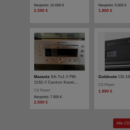
Neupreis: 10.000 €
Neupreis: 5.000 €
2.590 €
1.800 €
Marantz
SA-7s1 // PM-
Goldnote
CD-10
11S1 // Canton Karat...
CD Player
CD Player
1.890 €
Neupreis: 7.000 €
2.500 €
Alle CD