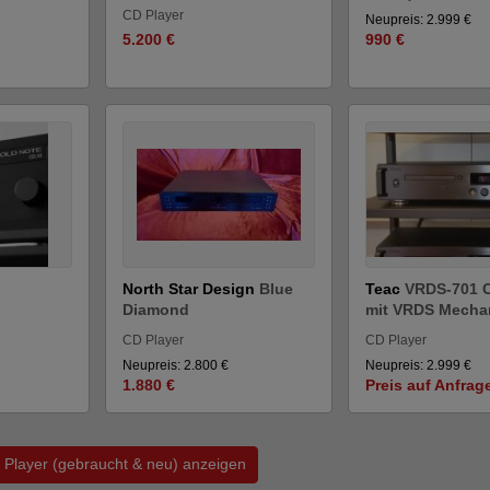
CD Player
Neupreis: 2.999 €
5.200 €
990 €
North Star Design
Blue
Teac
VRDS-701 C
Diamond
mit VRDS Mechan
CD Player
CD Player
Neupreis: 2.800 €
Neupreis: 2.999 €
1.880 €
Preis auf Anfrag
 Player (gebraucht & neu) anzeigen