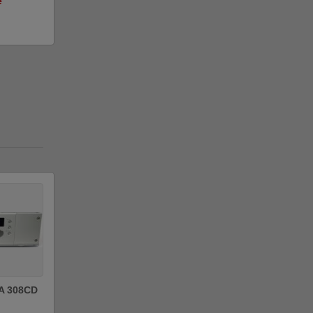
e
A 308CD