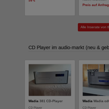
59 €
Preis auf Anfra
Alle Inserate von 
CD Player im audio-markt (neu & geb
Wadia
381 CD-Player
Wadia
Wadia cd
CD Player
CD Player