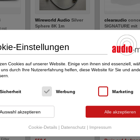
3
Wireworld Audio
Silver
clearaudio
conc
Sphere 8K 1m
SIGNATURE mit
 mit
Tonabneh...
HDMI Kabel
Plattenspieler komple
Neupreis: 300 €
kie-Einstellungen
285 €
Neupreis: 2.500 €
Preis auf Anfrag
zen Cookies auf unserer Website. Einige von ihnen sind essenziell, w
uns durch Ihre Nutzererfahrung helfen, diese Website für Sie und and
sern.
Sicherheit
Werbung
Marketing
Auswahl akzeptieren
Alle akzeptieren
o
Trigon
Exxpert
Kimber Kable
Ki
XLR-
Kopfhöhrerverstärker
Kable in Meerane .
Cookie-Details
|
Datenschutz
|
Impressum
Kopfhörerverstärker
Kabel, Netzleisten + F
Filter