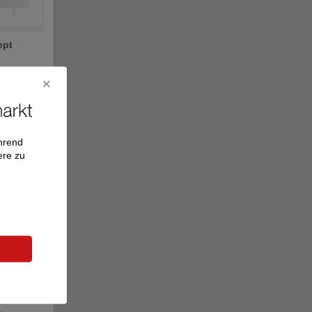
ept
tt
e
ährend
ere zu
mber
.. ...
ilter