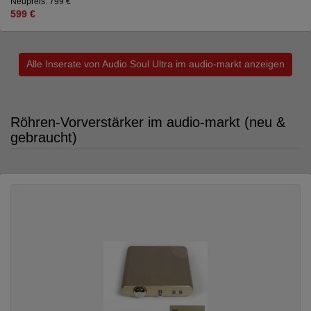
Neupreis: 799 €
599 €
Alle Inserate von Audio Soul Ultra im audio-markt anzeigen
Röhren-Vorverstärker im audio-markt (neu &
gebraucht)