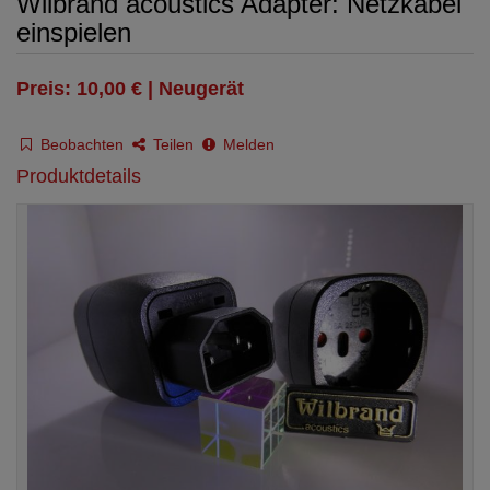
Wilbrand acoustics Adapter: Netzkabel
einspielen
Preis: 10,00 € | Neugerät
Beobachten
Teilen
Melden
Produktdetails